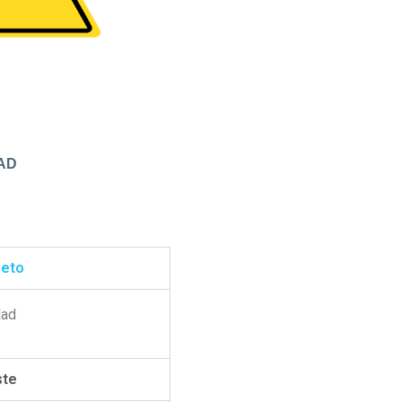
AD
jeto
dad
ste